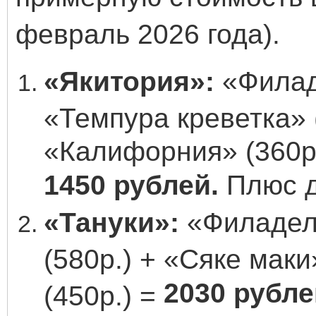
февраль 2026 года).
«Якитория»:
«Филад
«Темпура креветка» 
«Калифорния» (360р.
1450 рублей.
Плюс д
«Тануки»:
«Филадель
(580р.) + «Сяке маки
2030 рубле
(450р.) =