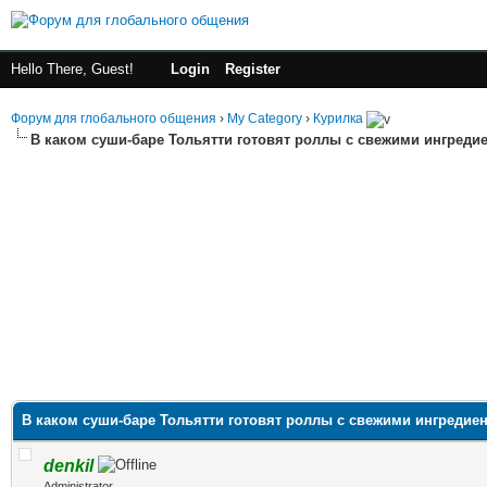
Hello There, Guest!
Login
Register
Форум для глобального общения
›
My Category
›
Курилка
В каком суши-баре Тольятти готовят роллы с свежими ингред
В каком суши-баре Тольятти готовят роллы с свежими ингреди
denkil
Administrator