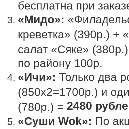
бесплатна при заказ
«Мидо»:
«Филадельф
креветка» (390р.) + 
салат «Сяке» (380р.
по району 100р.
«Ичи»:
Только два р
(850х2=1700р.) и од
2480 рубле
(780р.) =
«Суши Wok»:
По акц