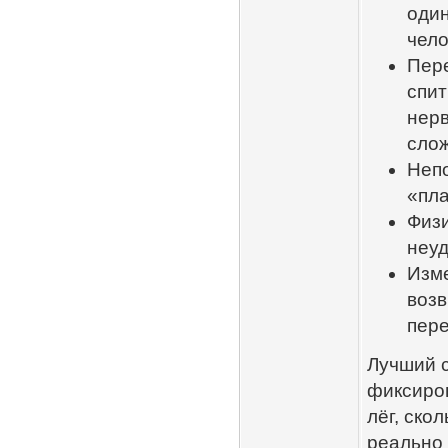
один
чело
Пере
спи
нерв
сло
Неп
«пла
Физи
неуд
Изме
воз
пере
Лучший с
фиксиров
лёг, ско
реально 