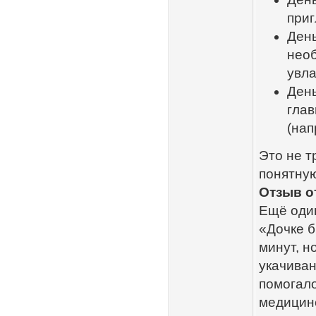
приг
День
необ
увла
День
глав
(нап
Это не т
понятную
Отзыв о
Ещё один
«Дочке б
минут, н
укачиван
помогало
медицинс