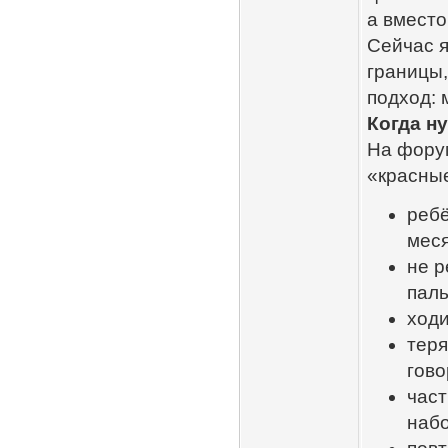
а вместо
Сейчас я
границы,
подход: 
Когда н
На форум
«красные
ребё
мес
не р
паль
ходи
теря
гово
част
набо