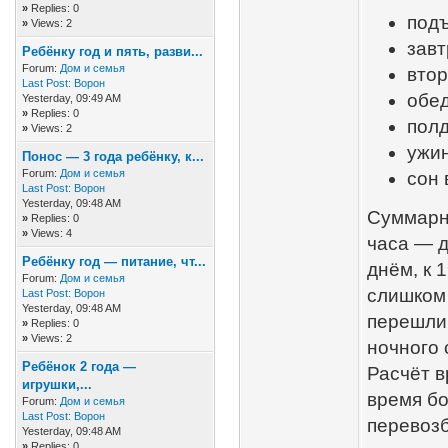
»
Replies: 0
подъ
»
Views: 2
завт
Ребёнку год и пять, разви...
Forum:
Дом и семья
втор
Last Post:
Ворон
обед
Yesterday
, 09:49 AM
»
Replies: 0
полд
»
Views: 2
ужин
Понос — 3 года ребёнку, к...
Forum:
Дом и семья
сон 
Last Post:
Ворон
Yesterday
, 09:48 AM
Суммарно
»
Replies: 0
»
Views: 4
часа — д
Ребёнку год — питание, чт...
днём, к 
Forum:
Дом и семья
слишком
Last Post:
Ворон
Yesterday
, 09:48 AM
перешли 
»
Replies: 0
»
Views: 2
ночного 
Ребёнок 2 года —
Расчёт в
игрушки,...
время бо
Forum:
Дом и семья
Last Post:
Ворон
перевозб
Yesterday
, 09:48 AM
»
Replies: 0