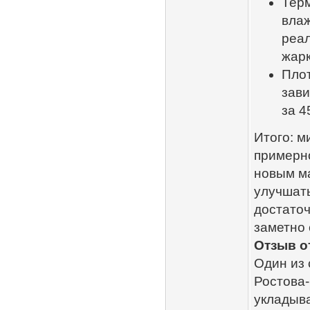
Терм
влаж
реал
жарк
Плот
зави
за 4
Итого: м
примерно
новым м
улучшать
достаточ
заметно 
Отзыв о
Один из 
Ростова‑
укладыва