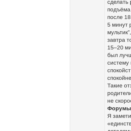
сделать
подъёма,
после 18
5 минут 
мультик”
завтра т
15–20 ми
был лучш
систему 
спокойст
спокойне
Такие от
родители
не скоро
Форумы 
Я замети
«единств