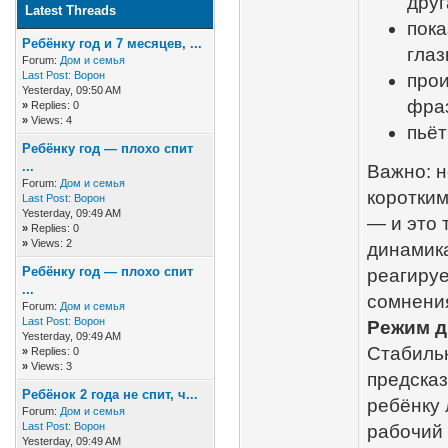
друг
Latest Threads
пока
Ребёнку год и 7 месяцев, ...
глаз
Forum:
Дом и семья
Last Post:
Ворон
прои
Yesterday
, 09:50 AM
фраз
»
Replies: 0
»
Views: 4
пьёт
Ребёнку год — плохо спит
...
Важно: н
Forum:
Дом и семья
коротким
Last Post:
Ворон
Yesterday
, 09:49 AM
— и это
»
Replies: 0
»
Views: 2
динамика
Ребёнку год — плохо спит
реагируе
...
сомнения
Forum:
Дом и семья
Last Post:
Ворон
Режим д
Yesterday
, 09:49 AM
Стабильн
»
Replies: 0
»
Views: 3
предсказ
Ребёнок 2 года не спит, ч...
ребёнку 
Forum:
Дом и семья
Last Post:
Ворон
рабочий 
Yesterday
, 09:49 AM