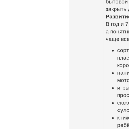
бытовой 
закрыть 
Развити
В год и 
а понятн
чаще все
сорт
плас
коро
нани
мото
игры
прос
сюже
«уло
книж
ребё