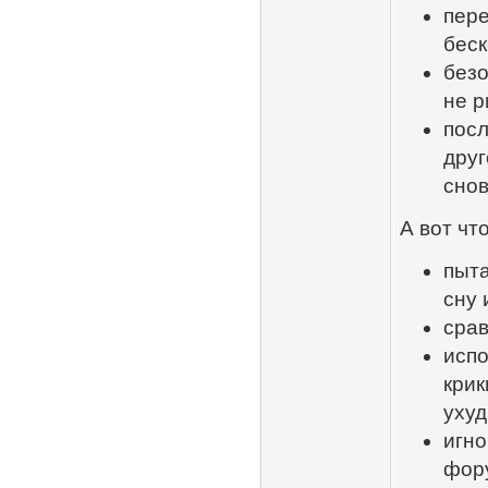
пере
беск
безо
не р
посл
друг
снов
А вот чт
пыта
сну 
срав
испо
крик
уху
игно
фор