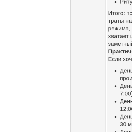
Риту
Итого: п
траты на
режима, 
хватает 
заметны
Практич
Если хоч
День
про
День
7:00
День
12:0
День
30 м
День