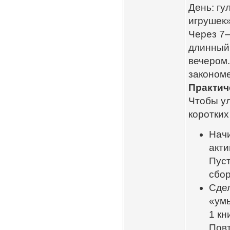
День: гу
игрушек»
Через 7–
длинный 
вечером.
закономе
Практич
Чтобы ул
коротких
Начи
акти
Пуст
сбор
Сдел
«ум
1 кн
Повт