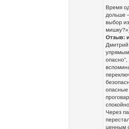
Время од
дольше 
выбор из
мишку?»)
Отзыв: 
Дмитрий 
упрямым.
опасно”,
вспомина
переключ
безопасн
опасные 
проговар
спокойно
Через па
переста
ценным о