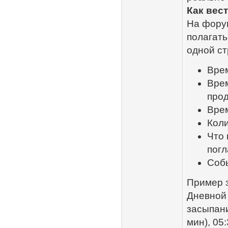
Как вес
На форум
полагать
одной ст
Врем
Врем
про
Врем
Коли
Что 
погл
Собы
Пример з
Дневной 
засыпани
мин), 05