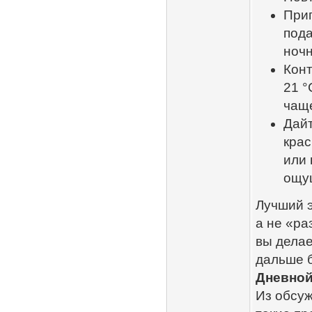
Приг
пода
ночн
Конт
21 °
чаще
Дайт
крас
или 
ощу
Лучший э
а не «ра
вы делае
дальше б
Дневной
Из обсуж