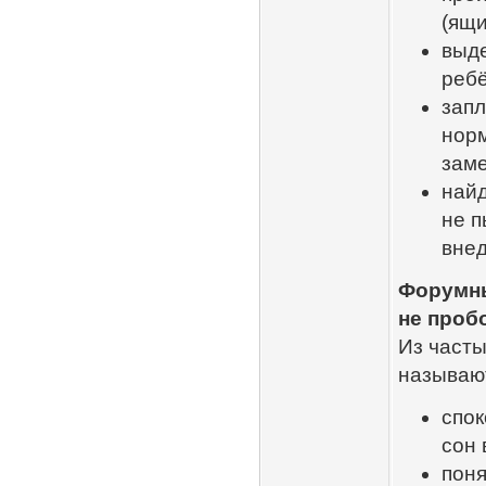
(ящи
выде
ребё
запл
нор
заме
найд
не п
внед
Форумны
не проб
Из часты
называю
спок
сон 
поня