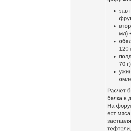
завт
фрук
втор
мл) 
обед
120 
полд
70 г)
ужин
омле
Расчёт бе
белка в 
На форум
ест мяса
заставля
тефтели,