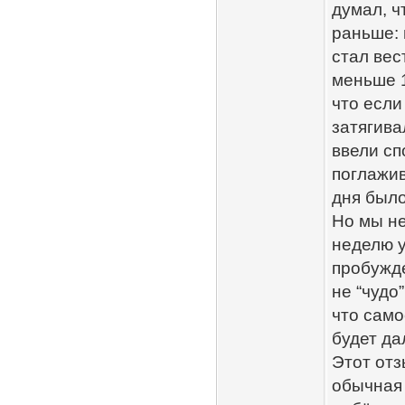
думал, ч
раньше: 
стал вес
меньше 1
что если
затягива
ввели сп
поглажив
дня было
Но мы не
неделю у
пробужде
не “чудо
что само
будет да
Этот отз
обычная 