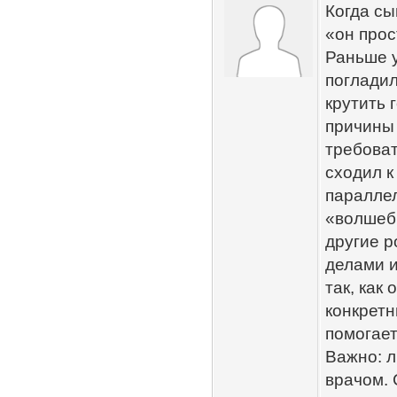
Когда сы
«он прос
Раньше 
погладил
крутить 
причины 
требоват
сходил к
параллел
«волшебн
другие р
делами и
так, как
конкретн
помогает
Важно: л
врачом.