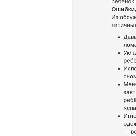
ребёнок 
Ошибки,
Из обсуж
типичны
Дава
лома
Укла
ребё
Испо
сном
Меня
завт
ребё
«спа
Игн
одеж
— вс