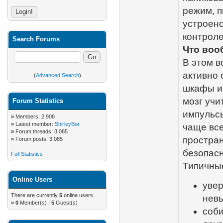
режим, п
устроено
контроле
Search Forums
Что воо
В этом в
активно 
(
Advanced Search
)
шкафы и 
мозг учи
Forum Statistics
импульс
»
Members: 2,908
»
Latest member:
ShirleyBor
чаще все
»
Forum threads: 3,085
простран
»
Forum posts: 3,085
безопасн
Full Statistics
Типичные
Online Users
увер
There are currently
5
online users.
невы
»
0
Member(s) |
5
Guest(s)
соби