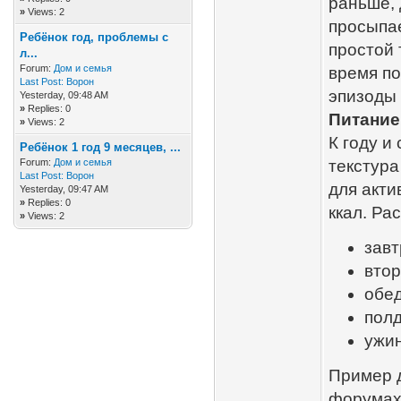
раньше, 
»
Views: 2
просыпае
Ребёнок год, проблемы с
простой 
л...
Forum:
Дом и семья
время по
Last Post:
Ворон
эпизоды
Yesterday
, 09:48 AM
»
Replies: 0
Питание
»
Views: 2
К году и
Ребёнок 1 год 9 месяцев, ...
Forum:
Дом и семья
текстура
Last Post:
Ворон
для акти
Yesterday
, 09:47 AM
»
Replies: 0
ккал. Ра
»
Views: 2
завт
втор
обед
полд
ужин
Пример д
форумах 