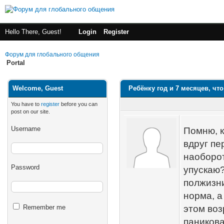
Hello There, Guest!
Login
Register
Форум для глобального общения
Portal
Welcome, Guest
Ребёнку год и 7 месяцев, чт
You have to
register
before you can
post on our site.
Username
Помню, к
вдруг пе
наоборот
Password
упускаю?
полжизни
норма, а
Remember me
этом воз
паникова