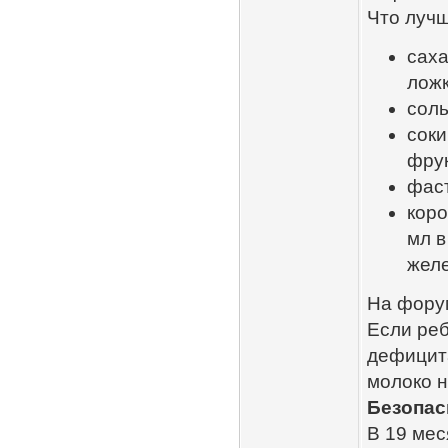
Что лучш
саха
ложк
соль
соки
фру
фаст
коро
мл в
желе
На форум
Если реб
дефицита
молоко 
Безопас
В 19 мес