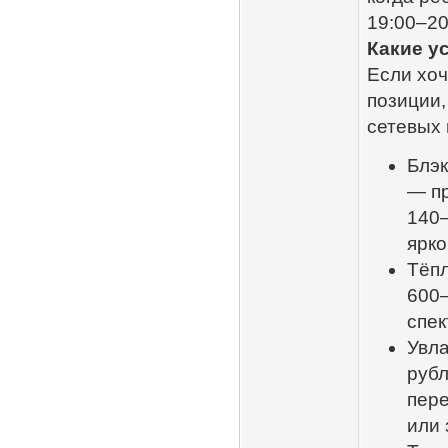
19:00–20
Какие у
Если хоч
позиции,
сетевых 
Блэк
— п
140–
ярк
Тёпл
600–
спек
Увла
рубл
пере
или 