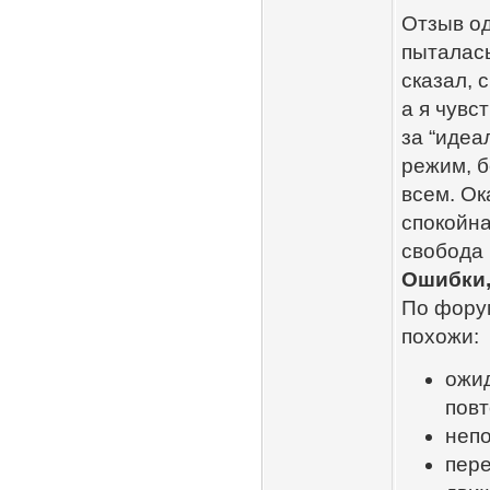
Отзыв од
пыталась
сказал, 
а я чувс
за “идеа
режим, б
всем. Ок
спокойна
свобода 
Ошибки,
По фору
похожи:
ожид
повт
непо
пере