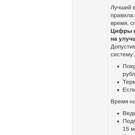
Лучший 
правила:
время, с
Цифры и
на улуч
Допустим
систему:
Поку
рубл
Терм
Есл
Время н
Веде
Подг
15 м