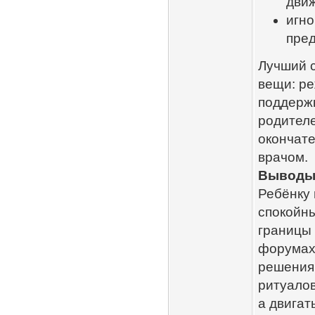
дви
игно
пред
Лучший с
вещи: ре
поддержк
родителе
окончате
врачом.
Выводы:
Ребёнку 
спокойн
границы 
форумах 
решениям
ритуалов
а двигат