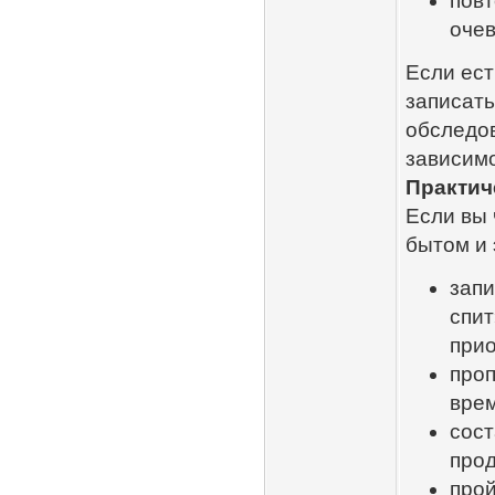
пов
оче
Если ест
записать
обследов
зависимо
Практич
Если вы 
бытом и 
запи
спит
прио
про
вре
сост
прод
прой