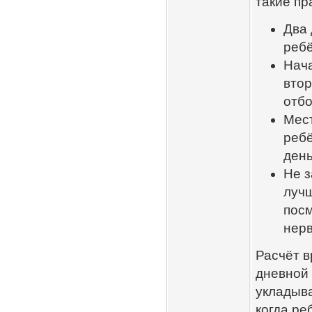
такие пр
Два 
ребё
Нача
втор
отбо
Мест
ребё
день
Не з
лучш
посм
нерв
Расчёт в
дневной 
укладыва
когда ре