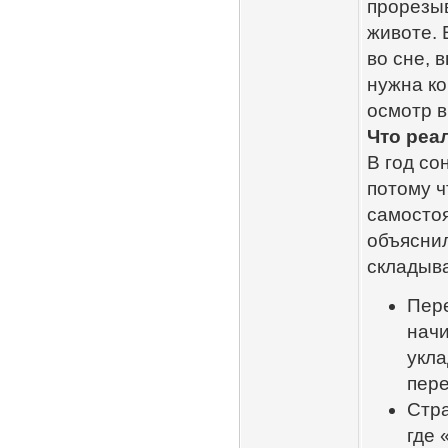
прорезыв
животе. 
во сне, 
нужна ко
осмотр в
Что реа
В год со
потому ч
самостоя
объяснил
складыва
Пере
начи
укла
пере
Стра
где 