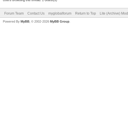
Forum Team
Contact Us
myglobalforum
Return to Top
Lite (Archive) Mo
Powered By
MyBB
, © 2002-2026
MyBB Group
.