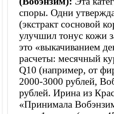
(Вобэнзим):
Эта кате
споры. Одни утвержда
(экстракт сосновой ко
улучшил тонус кожи з
это «выкачиванием де
расчеты: месячный ку
Q10 (например, от фи
2000-3000 рублей, Во
рублей. Ирина из Кра
«Принимала Вобэнзим 