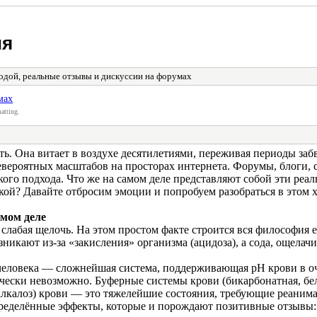
ия
одой, реальные отзывы и дискуссии на форумах
мах
atting.
. Она витает в воздухе десятилетиями, переживая периоды забв
невероятных масштабов на просторах интернета. Форумы, блоги,
кого подхода. Что же на самом деле представляют собой эти реа
кой? Давайте отбросим эмоции и попробуем разобраться в этом х
амом деле
слабая щелочь. На этом простом факте строится вся философия 
озникают из-за «закисления» организма (ацидоза), а сода, ощела
человека — сложнейшая система, поддерживающая pH крови в очен
ически невозможно. Буферные системы крови (бикарбонатная, бе
алкалоз) крови — это тяжелейшие состояния, требующие реанима
пределённые эффекты, которые и порождают позитивные отзывы: