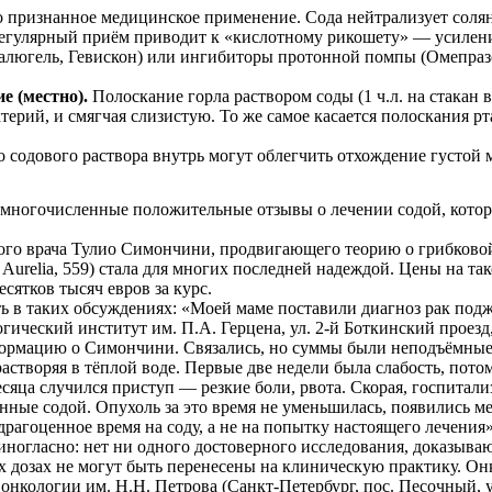
признанное медицинское применение. Сода нейтрализует соляну
 регулярный приём приводит к «кислотному рикошету» — усилен
люгель, Гевискон) или ингибиторы протонной помпы (Омепразо
е (местно).
Полоскание горла раствором соды (1 ч.л. на стакан 
ерий, и смягчая слизистую. То же самое касается полоскания рт
 содового раствора внутрь могут облегчить отхождение густой 
емногочисленные положительные отзывы о лечении содой, котор
ского врача Тулио Симончини, продвигающего теорию о грибково
a Aurelia, 559) стала для многих последней надеждой. Цены на т
сятков тысяч евров за курс.
 в таких обсуждениях: «Моей маме поставили диагноз рак подж
ический институт им. П.А. Герцена, ул. 2-й Боткинский проезд,
мацию о Симончини. Связались, но суммы были неподъёмные. Р
 растворяя в тёплой воде. Первые две недели была слабость, пот
сяца случился приступ — резкие боли, рвота. Скорая, госпитали
анные содой. Опухоль за это время не уменьшилась, появились м
драгоценное время на соду, а не на попытку настоящего лечения
иногласно: нет ни одного достоверного исследования, доказыва
х дозах не могут быть перенесены на клиническую практику. О
нкологии им. Н.Н. Петрова (Санкт-Петербург, пос. Песочный, ул