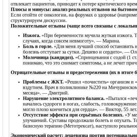
отвлекает пациентов, приводит к потере критического врем
Плюсы и минусы: анализ реальных отзывов на бытовом
Если отойти от онкологии, на форумах о здоровье (наприме
структурируем дискуссии.
Положительные отзывы (чаще всего связаны с локаль
Изжога.
«При беременности мучила жуткая изжога. Та
случаях, когда совсем невмоготу». — Марина.
Боль в горле.
«Для меня лучший способ остановить н
болезнь отступает за сутки. Дешево и сердито». — Ол
Молочница (кандидоз).
«Спринцевания с содой (1 ст
понимаю, что это снимает симптомы, а не лечит прич
Отрицательные отзывы и предостережения (их в итоге 
Проблемы с ЖКТ.
«Решил «почистить» организм и «
вздутием. Врач в поликлинике №220 на Мичуринском п
месяца». — Дмитрий.
Нарушение электролитного баланса.
«Пытался «лечи
начались судороги в ногах, слабость, головокружение
могло плохо кончиться для сердца». — Виктор, 55 лет
Отсутствие эффекта при серьёзных болезнях.
«У ме
улучшений. Суставы продолжали болеть и опухать. Т
базисную терапию (Метотрексат), наступило реально
Экономический расчет: дешевизна против потенциальн