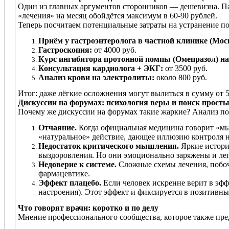
Один из главных аргументов сторонников — дешевизна. Пач
«лечения» на месяц обойдётся максимум в 60-90 рублей.
Теперь посчитаем потенциальные затраты на устранение по
Приём у гастроэнтеролога в частной клинике (Мос
Гастроскопия:
от 4000 руб.
Курс ингибитора протонной помпы (Омепразол) на
Консультация кардиолога + ЭКГ:
от 3500 руб.
Анализ крови на электролиты:
около 800 руб.
Итог: даже лёгкие осложнения могут вылиться в сумму от 5
Дискуссии на форумах: психология веры и поиск прост
Почему же дискуссии на форумах такие жаркие? Анализ по
Отчаяние.
Когда официальная медицина говорит «мы 
«натуральное» действие, дающее иллюзию контроля н
Недостаток критического мышления.
Яркие истории
выздоровления. Но они эмоционально заряжены и лег
Недоверие к системе.
Сложные схемы лечения, побочн
фармацевтике.
Эффект плацебо.
Если человек искренне верит в эф
настроения). Этот эффект и фиксируется в позитивны
Что говорят врачи: коротко и по делу
Мнение профессионального сообщества, которое также пред