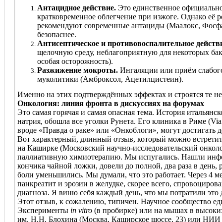
Антацидное действие.
Это единственное официально 
кратковременное облегчение при изжоге. Однако её
рекомендуют современные антациды (Маалокс, Фосфа
безопаснее.
Антисептическое и противовоспалительное действи
щелочную среду, неблагоприятную для некоторых бакт
особая осторожность).
Разжижение мокроты.
Ингаляции или приём слабого
муколитики (Амброксол, Ацетилцистеин).
Именно на этих подтверждённых эффектах и строятся те н
Онкология: линия фронта в дискуссиях на форумах
Это самая горячая и самая опасная тема. История итальян
натрия, обошла все уголки Рунета. Его клиника в Риме (Vi
вроде «Правда о раке» или «Онкоблоги», могут достигать де
Вот характерный, длинный отзыв, который можно встретить
на Каширке (Московский научно-исследовательский онколог
паллиативную химиотерапию. Мы испугались. Нашли инфор
кончика чайной ложки, довели до полной, два раза в день,
боли уменьшились. Мы думали, что это работает. Через 4 ме
панкреатит и эрозии в желудке, скорее всего, спровоциров
диагноза. Я виню себя каждый день, что мы потратили это 
Этот отзыв, к сожалению, типичен. Научное сообщество ед
Эксперименты
in vitro
(в пробирке) или на мышах в высоки
им. Н.Н. Блохина (Москва, Каширское шоссе, 23) или НИИ о