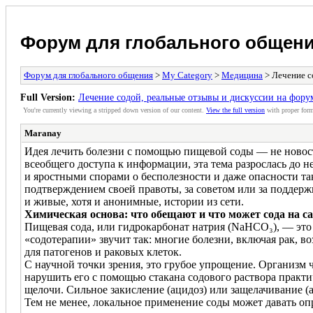
Форум для глобального общен
Форум для глобального общения
>
My Category
>
Медицина
> Лечение с
Full Version:
Лечение содой, реальные отзывы и дискуссии на фору
You're currently viewing a stripped down version of our content.
View the full version
with proper form
Maranay
Идея лечить болезни с помощью пищевой соды — не новость
всеобщего доступа к информации, эта тема разрослась до 
и яростными спорами о бесполезности и даже опасности та
подтверждением своей правоты, за советом или за поддерж
и живые, хотя и анонимные, истории из сети.
Химическая основа: что обещают и что может сода на с
Пищевая сода, или гидрокарбонат натрия (NaHCO₃), — это 
«содотерапии» звучит так: многие болезни, включая рак, в
для патогенов и раковых клеток.
С научной точки зрения, это грубое упрощение. Организм 
нарушить его с помощью стакана содового раствора практ
щелочи. Сильное закисление (ацидоз) или защелачивание (
Тем не менее, локальное применение соды может давать о