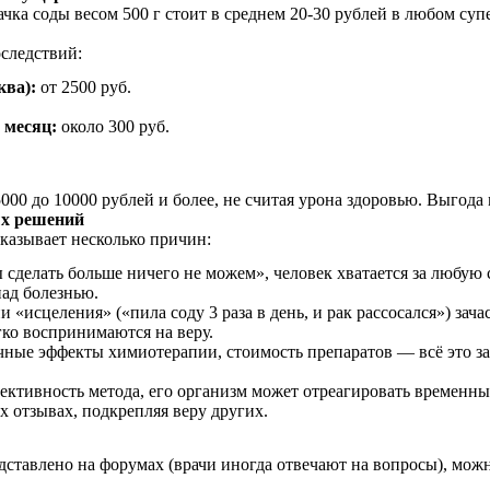
ка соды весом 500 г стоит в среднем 20-30 рублей в любом суп
следствий:
ква):
от 2500 руб.
 месяц:
около 300 руб.
000 до 10000 рублей и более, не считая урона здоровью. Выгода
ых решений
казывает несколько причин:
сделать больше ничего не можем», человек хватается за любую 
ад болезнью.
 «исцеления» («пила соду 3 раза в день, и рак рассосался») за
ко воспринимаются на веру.
ые эффекты химиотерапии, стоимость препаратов — всё это зас
фективность метода, его организм может отреагировать временн
х отзывах, подкрепляя веру других.
ставлено на форумах (врачи иногда отвечают на вопросы), можн