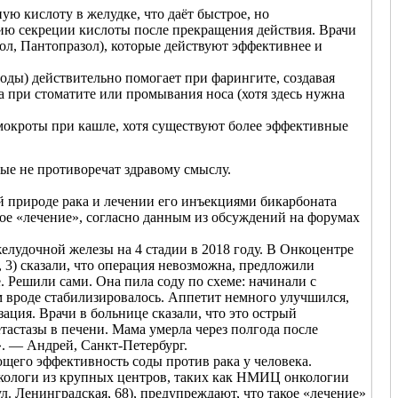
ю кислоту в желудке, что даёт быстрое, но
ию секреции кислоты после прекращения действия. Врачи
л, Пантопразол), которые действуют эффективнее и
воды) действительно помогает при фарингите, создавая
а при стоматите или промывания носа (хотя здесь нужна
мокроты при кашле, хотя существуют более эффективные
ые не противоречат здравому смыслу.
й природе рака и лечении его инъекциями бикарбоната
акое «лечение», согласно данным из обсуждений на форумах
елудочной железы на 4 стадии в 2018 году. В Онкоцентре
 3) сказали, что операция невозможна, предложили
ешили сами. Она пила соду по схеме: начинали с
ом вроде стабилизировалось. Аппетит немного улучшился,
зация. Врачи в больнице сказали, что это острый
етастазы в печени. Мама умерла через полгода после
». — Андрей, Санкт-Петербург.
ющего эффективность соды против рака у человека.
нкологи из крупных центров, таких как НМИЦ онкологии
. Ленинградская, 68), предупреждают, что такое «лечение»