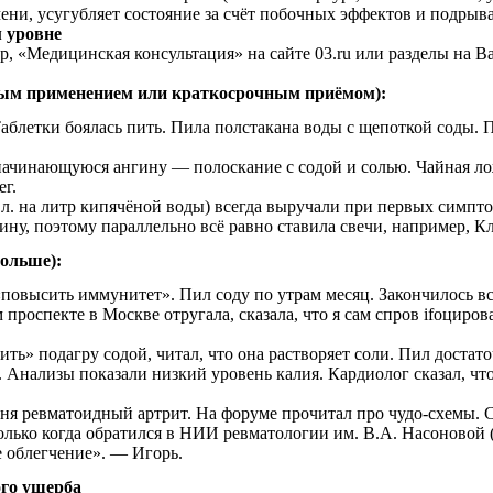
ени, усугубляет состояние за счёт побочных эффектов и подрыв
 уровне
р, «Медицинская консультация» на сайте 03.ru или разделы на Ba
ным применением или краткосрочным приёмом):
блетки боялась пить. Пила полстакана воды с щепоткой соды. 
ачинающуюся ангину — полоскание с содой и солью. Чайная лож
ег.
.л. на литр кипячёной воды) всегда выручали при первых симпто
ину, поэтому параллельно всё равно ставила свечи, например, К
больше):
повысить иммунитет». Пил соду по утрам месяц. Закончилось 
роспекте в Москве отругала, сказала, что я сам спров ifоциров
ть» подагру содой, читал, что она растворяет соли. Пил достат
. Анализы показали низкий уровень калия. Кардиолог сказал, чт
.
ня ревматоидный артрит. На форуме прочитал про чудо-схемы. С
олько когда обратился в НИИ ревматологии им. В.А. Насоновой 
е облегчение». — Игорь.
ого ущерба