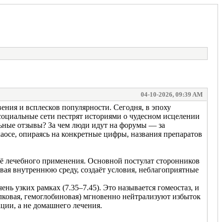
04-10-2026, 09:39 AM
ения и всплесков популярности. Сегодня, в эпоху
 социальные сети пестрят историями о чудесном исцелении
льные отзывы? За чем люди идут на форумы — за
аосе, опираясь на конкретные цифры, названия препаратов
её лечебного применения. Основной постулат сторонников
чивая внутреннюю среду, создаёт условия, неблагоприятные
ь узких рамках (7.35–7.45). Это называется гомеостаз, и
лковая, гемоглобиновая) мгновенно нейтрализуют избыток
ции, а не домашнего лечения.