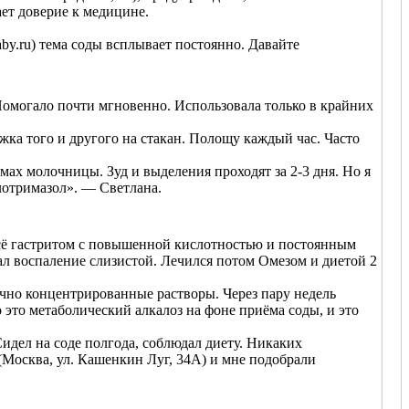
ает доверие к медицине.
by.ru) тема соды всплывает постоянно. Давайте
Помогало почти мгновенно. Использовала только в крайних
ка того и другого на стакан. Полощу каждый час. Часто
мах молочницы. Зуд и выделения проходят за 2-3 дня. Но я
лотримазол». — Светлана.
всё гастритом с повышенной кислотностью и постоянным
ал воспаление слизистой. Лечился потом Омезом и диетой 2
очно концентрированные растворы. Через пару недель
о это метаболический алкалоз на фоне приёма соды, и это
идел на соде полгода, соблюдал диету. Никаких
(Москва, ул. Кашенкин Луг, 34А) и мне подобрали