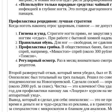
«Используйте только народные средства: чайный гр
инфекцией в глубине ногтя. Это потеря драгоценног
панацея.
Профилактика рецидивов: лучшая стратегия
Когда ноготь наконец отрос здоровым, главное — не допус
Гигиена и уход.
Стригите ногти прямо, не закругляя
ногтям «отдых». При работе с бытовой химией надев
Правильная обувь.
Для ног — свободная, не сдавли
Профилактика грибка.
В общественных банях, бассе
спрей, например, «Микостоп» спрей (около 300 рубл
«Тимсон».
Регулярный осмотр.
Раз в месяц внимательно смотри
рецептом.
Второй развернутый отзыв, который меня убедил, был от Вл
Онихолизис был тотальный на трех пальцах. Решил по со
эпидемиологии на Новогиреевской. Сделали соскоб — опре
(около 2000 руб. за сеанс). Чистка — это ключевое! Она уд
год для профилактики наношу лак «Лоцерил» курсом на мес
аппаратный уход».
Вывод, который я сделал для себя: онихолизис — это не при
время и деньги не в чудо-средства из рекламы, а в грамо
за специалистом с микроскопом и бланком для анализов. Мо