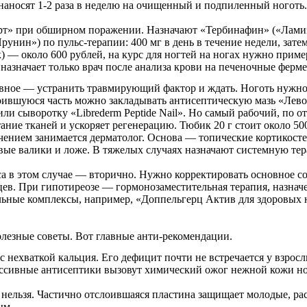
наносят 1-2 раза в неделю на очищенный и подпиленный ноготь.
т» при обширном поражении. Назначают «Тербинафин» («Ламизил
унин») по пульс-терапии: 400 мг в день в течение недели, затем
к) — около 600 рублей, на курс для ногтей на ногах нужно прим
назначает только врач после анализа крови на печеночные ферм
вное — устранить травмирующий фактор и ждать. Ноготь нужно 
оившуюся часть можно закладывать антисептическую мазь «Лево
и сыворотку «Librederm Peptide Nail». Но самый рабочий, по от
тание тканей и ускоряет регенерацию. Тюбик 20 г стоит около 50
ением занимается дерматолог. Основа — топические кортикосте
вые валики и ложе. В тяжелых случаях назначают системную тера
а в этом случае — вторично. Нужно корректировать основное с
цев. При гипотиреозе — гормонозаместительная терапия, назнач
ные комплексы, например, «Доппельгерц Актив для здоровых н
олезные советы. Вот главные анти-рекомендации.
с нехваткой кальция. Его дефицит почти не встречается у взросл
сивные антисептики вызовут химический ожог нежной кожи ног
 нельзя. Частично отслоившаяся пластина защищает молодые, ра
ым.