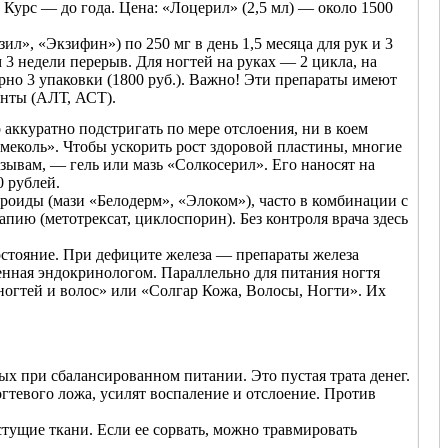
 Курс — до года. Цена: «Лоцерил» (2,5 мл) — около 1500
», «Экзифин») по 250 мг в день 1,5 месяца для рук и 3
 3 недели перерыв. Для ногтей на руках — 2 цикла, на
ерно 3 упаковки (1800 руб.). Важно! Эти препараты имеют
енты (АЛТ, АСТ).
аккуратно подстригать по мере отслоения, ни в коем
меколь». Чтобы ускорить рост здоровой пластины, многие
зывам, — гель или мазь «Солкосерил». Его наносят на
0 рублей.
роиды (мази «Белодерм», «Элоком»), часто в комбинации с
пию (метотрексат, циклоспорин). Без контроля врача здесь
остояние. При дефиците железа — препараты железа
енная эндокринологом. Параллельно для питания ногтя
огтей и волос» или «Солгар Кожа, Волосы, Ногти». Их
ых при сбалансированном питании. Это пустая трата денег.
тевого ложа, усилят воспаление и отслоение. Против
стущие ткани. Если ее сорвать, можно травмировать