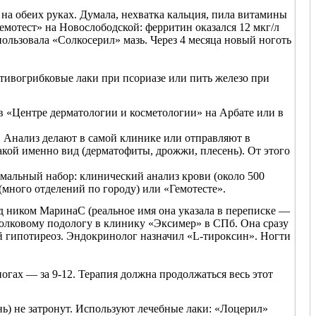
 на обеих руках. Думала, нехватка кальция, пила витамины
емотест» на Новослободской: ферритин оказался 12 мкг/л
ользовала «Солкосерил» мазь. Через 4 месяца новый ноготь
отивогрибковые лаки при псориазе или пить железо при
в «Центре дерматологии и косметологии» на Арбате или в
. Анализ делают в самой клинике или отправляют в
акой именно вид (дерматофиты, дрожжи, плесень). От этого
мальный набор: клинический анализ крови (около 500
 (много отделений по городу) или «Гемотесте».
д ником МаринаС (реальное имя она указала в переписке —
 толковому подологу в клинику «Эксимер» в СПб. Она сразу
й гипотиреоз. Эндокринолог назначил «L-тироксин». Ногти
 ногах — за 9-12. Терапия должна продолжаться весь этот
ь) не затронут. Используют лечебные лаки: «Лоцерил»