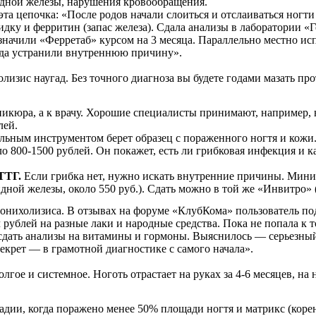
идной железы, нарушения кровообращения.
эта цепочка: «После родов начали слоиться и отслаиваться ногти
дку и ферритин (запас железа). Сдала анализы в лаборатории «Г
начили «Ферретаб» курсом на 3 месяца. Параллельно местно исп
гда устранили внутреннюю причину».
лизис наугад. Без точного диагноза вы будете годами мазать пр
никюра, а к врачу. Хорошие специалисты принимают, например, 
лей.
льным инструментом берет образец с пораженного ногтя и кожи
 800-1500 рублей. Он покажет, есть ли грибковая инфекция и к
ТТГ.
Если грибка нет, нужно искать внутренние причины. Мини
идной железы, около 550 руб.). Сдать можно в той же «Инвитро»
онихолизиса. В отзывах на форуме «КлубКома» пользователь по
 рублей на разные лаки и народные средства. Пока не попала к
а сдать анализы на витамины и гормоны. Выяснилось — серьезны
секрет — в грамотной диагностике с самого начала».
олгое и системное. Ноготь отрастает на руках за 4-6 месяцев, на
дии, когда поражено менее 50% площади ногтя и матрикс (корен