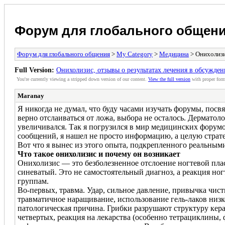
Форум для глобального общен
Форум для глобального общения
>
My Category
>
Медицина
> Онихолизи
Full Version:
Онихолизис, отзывы о результатах лечения в обсужде
You're currently viewing a stripped down version of our content.
View the full version
with proper form
Maranay
Я никогда не думал, что буду часами изучать форумы, посв
верно отслаиваться от ложа, выбора не осталось. Дерматол
увеличивался. Так я погрузился в мир медицинских форум
сообщений, я нашел не просто информацию, а целую страте
Вот что я вынес из этого опыта, подкрепленного реальны
Что такое онихолизис и почему он возникает
Онихолизис — это безболезненное отслоение ногтевой плас
синеватый. Это не самостоятельный диагноз, а реакция но
группам.
Во-первых, травма. Удар, сильное давление, привычка чи
травматичное наращивание, использование гель-лаков низко
патологическая причина. Грибки разрушают структуру керати
четвертых, реакция на лекарства (особенно тетрациклины,