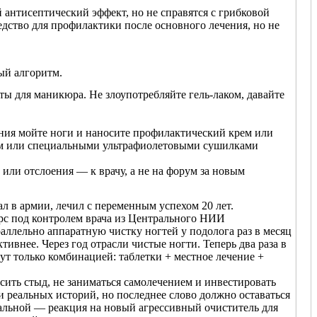
антисептический эффект, но не справятся с грибковой
дство для профилактики после основного лечения, но не
ый алгоритм.
ы для маникюра. Не злоупотребляйте гель-лаком, давайте
ения мойте ноги и наносите профилактический крем или
реем или специальными ультрафиолетовыми сушилками
или отслоения — к врачу, а не на форум за новым
ал в армии, лечил с переменным успехом 20 лет.
рс под контролем врача из Центрального НИИ
ллельно аппаратную чистку ногтей у подолога раз в месяц
тивнее. Через год отрасли чистые ногти. Теперь два раза в
ут только комбинацией: таблетки + местное лечение +
осить стыд, не заниматься самолечением и инвестировать
и реальных историй, но последнее слово должно оставаться
анальной — реакция на новый агрессивный очиститель для