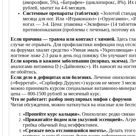
(аморолфин, 5%), «Батрафен» (циклопирокс, 8%). Их 
рублей, хватит на 4-6 месяцев.
Системные препараты (таблетки):
«Золотой стандар
месяца для ног. Или «Итраконазол» («Орунгамин», «Ир
ногах — 3-4. Цена: упаковка «Экзифина» (14 таблето
противопоказания (проблемы с печенью), поэтому их 
Если причина — травма или контакт с химией.
Здесь гла
случае не отрывать. Для профилактики инфекции под отсл
на форумах хвалят средство «Умная эмаль «Укрепляющая» ил
ногтевое ложе 2-3 раза в день под повязку. Он улучшает пи
Если корень в кожном заболевании (псориаз, экзема).
Леч
аналогами витамина D («Дайвонекс»). Их наносят на ногте
не обойтись.
Если дело в дефицитах или болезнях.
Лечение онихолизис
(«Ферретаб», «Сорбифер Дурулес») курсом не менее 3 меся
можно принимать курсом специальные витаминно-минераль
цена — 800-1500 рублей за месячный курс.
Что не работает: разбор популярных мифов с форумов
Читая обсуждения, можно наткнуться на опасные или бесп
«Пропейте курс кальция».
Онихолизис редко связан 
«Прижигайте йодом или уксусной эссенцией».
Агрес
грибка обычный йод неэффективен.
«Срежьте весь отслоившийся ноготь».
Делать этого
матрикс, и новый ноготь будет расти деформированн