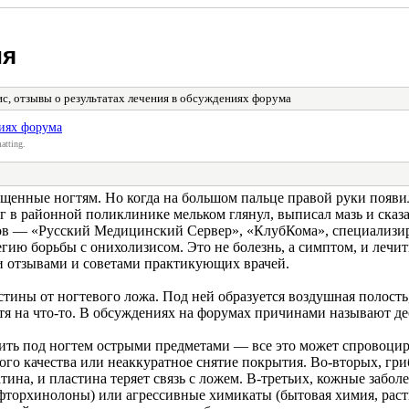
ия
с, отзывы о результатах лечения в обсуждениях форума
ниях форума
atting.
ященные ногтям. Но когда на большом пальце правой руки появил
ог в районной поликлинике мельком глянул, выписал мазь и сказа
ов — «Русский Медицинский Сервер», «КлубКома», специализиров
гию борьбы с онихолизисом. Это не болезнь, а симптом, и лечит
ми отзывами и советами практикующих врачей.
тины от ногтевого ложа. Под ней образуется воздушная полость
гтя на что-то. В обсуждениях на форумах причинами называют де
стить под ногтем острыми предметами — все это может спровоци
го качества или неаккуратное снятие покрытия. Во-вторых, гри
на, и пластина теряет связь с ложем. В-третьих, кожные заболе
 фторхинолоны) или агрессивные химикаты (бытовая химия, раст