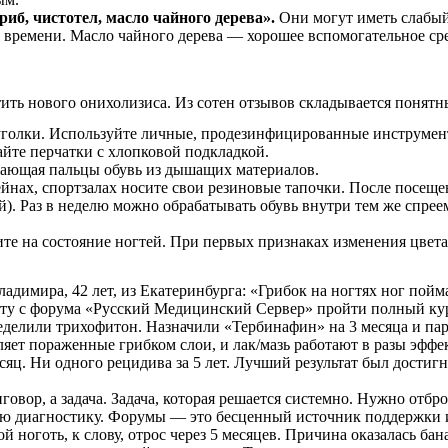
иб, чистотел, масло чайного дерева».
Они могут иметь слабый 
о времени. Масло чайного дерева — хорошее вспомогательное сре
тить нового онихолизиса. Из сотен отзывов складывается понятн
 уголки. Используйте личные, продезинфицированные инструмент
айте перчатки с хлопковой подкладкой.
вающая пальцы обувь из дышащих материалов.
йнах, спортзалах носите свои резиновые тапочки. После посещ
ей). Раз в неделю можно обрабатывать обувь внутри тем же сп
те на состояние ногтей. При первых признаках изменения цвета 
адимира, 42 лет, из Екатеринбурга: «Грибок на ногтях ног пойм
вету с форума «Русский Медицинский Сервер» пройти полный ку
делили трихофитон. Назначили «Тербинафин» на 3 месяца и пара
аляет пораженные грибком слои, и лак/мазь работают в разы эффек
яц. Ни одного рецидива за 5 лет. Лучший результат был достигн
говор, а задача. Задача, которая решается системно. Нужно отбр
тную диагностику. Форумы — это бесценный источник поддержки 
й ноготь, к слову, отрос через 5 месяцев. Причина оказалась б