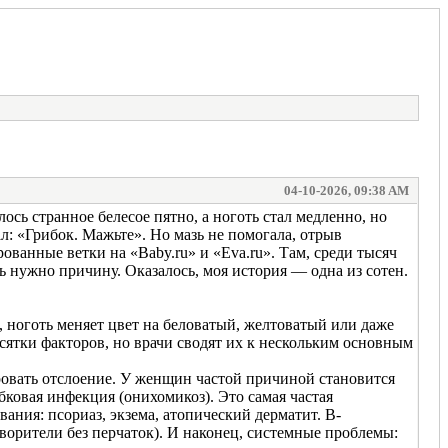
04-10-2026, 09:38 AM
ось странное белесое пятно, а ноготь стал медленно, но
л: «Грибок. Мажьте». Но мазь не помогала, отрыв
анные ветки на «Baby.ru» и «Eva.ru». Там, среди тысяч
ь нужно причину. Оказалось, моя история — одна из сотен.
, ноготь меняет цвет на беловатый, желтоватый или даже
сятки факторов, но врачи сводят их к нескольким основным
ровать отслоение. У женщин частой причиной становится
бковая инфекция (онихомикоз). Это самая частая
вания: псориаз, экзема, атопический дерматит. В-
ворители без перчаток). И наконец, системные проблемы: