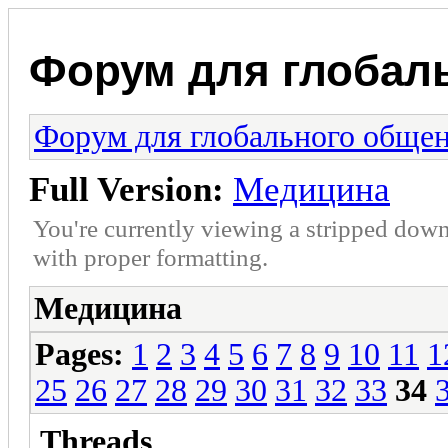
Форум для глобал
Форум для глобального обще
Full Version:
Медицина
You're currently viewing a stripped down
with proper formatting.
Медицина
Pages:
1
2
3
4
5
6
7
8
9
10
11
1
25
26
27
28
29
30
31
32
33
34
Threads