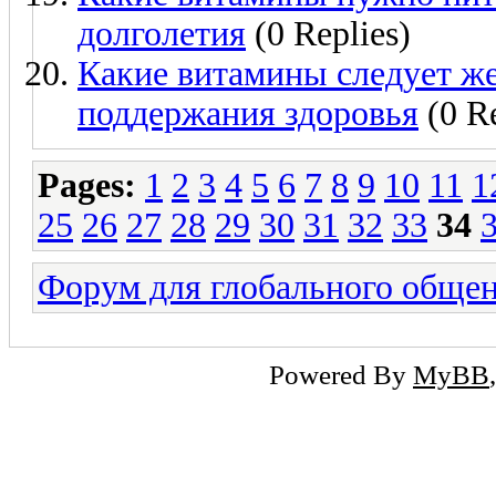
долголетия
(0 Replies)
Какие витамины следует же
поддержания здоровья
(0 Re
Pages:
1
2
3
4
5
6
7
8
9
10
11
1
25
26
27
28
29
30
31
32
33
34
Форум для глобального обще
Powered By
MyBB